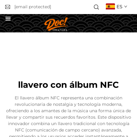
ES
[email protected]
Solicitar un presupuesto
llavero con álbum NFC
El llavero álbum NFC representa una combinación
revolucionaria de nostalgia y tecnología moderna,
ofreciendo a los amantes de la música una forma única de
llevar y compartir sus recuerdos favoritos. Este dispositivo
innovador combina un llavero tradicional con tecnología
NFC (comunicación de campo cercano) avanzada,
permitiendo a los usuarios acceder instantáneamente a