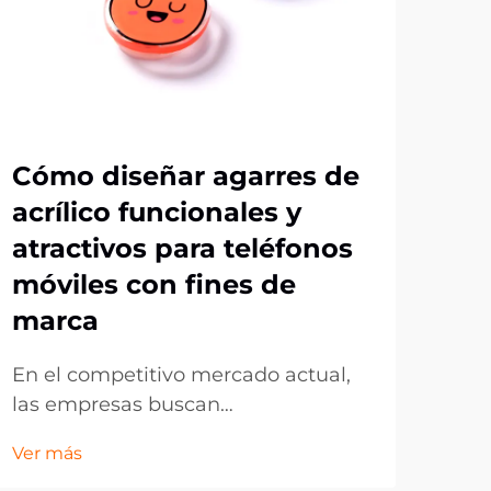
Cómo diseñar agarres de
Po
acrílico funcionales y
de 
atractivos para teléfonos
pa
móviles con fines de
pr
marca
En 
emp
En el competitivo mercado actual,
bus
las empresas buscan
Ver 
inn
constantemente formas
Ver más
mar
innovadoras de promocionar su
obj