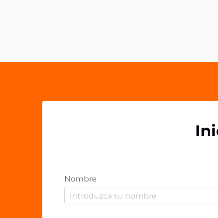
accesorios móviles se han
convertido en potentes
herramientas de marketing que van
más allá de la simple funcionalidad.
Los agarres acrílicos para teléfonos
representan una frontera
innovadora en la promoción de
marcas...
In
Nombre