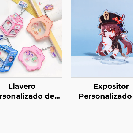
Llavero
Expositor
rsonalizado de
Personalizado
crílico shaker
Acrílico Transpa