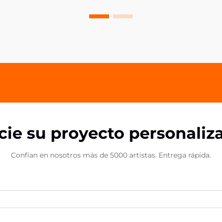
únicos y personalizados que reflejen
sus gustos y preferencias
individuales. Los marcadores de
acrílico personalizados se han
convertido en un producto
excepcional...
icie su proyecto personaliz
Confían en nosotros más de 5000 artistas. Entrega rápida.