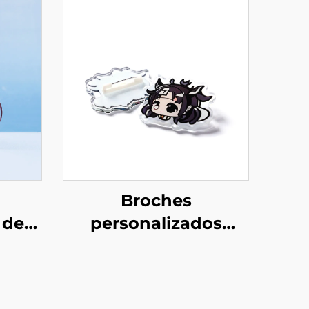
Broches
 de
personalizados
rente
creativos de acrílico
transparente