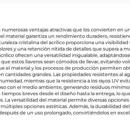
cen numerosas ventajas atractivas que los convierten en 
del material garantiza un rendimiento duradero, resisti
uraleza cristalina del acrílico proporciona una visibilidad
ores y una retención nítida de detalles que supera a m
e acrílico ofrecen una versatilidad inigualable, adaptándos
ce que estos llaveros sean cómodos de llevar, evitando vol
 que el material y los procesos de producción permiten ob
 cantidades grandes. Las propiedades resistentes al agu
medad, mientras que la resistencia a los rayos UV evita
oso con el medio ambiente, generando residuos mínimos y
tiempos breves desde el diseño hasta la entrega, lo qu
. La versatilidad del material permite diversas opciones
 múltiples opciones estéticas. Además, la durabilidad del a
 después de un uso prolongado, convirtiéndolos en exce