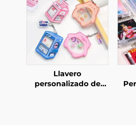
Llavero
personalizado de
Per
acrílico shaker
Min