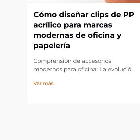
Cómo diseñar clips de PP
acrílico para marcas
modernas de oficina y
papelería
Comprensión de accesorios
modernos para oficina: La evolución
de los clips de acrílico PP. El
Ver más
panorama de los artículos de oficina
ha evolucionado drásticamente en
la última década, con los clips de
acrílico PP emergiendo como un
componente esencial en espacios
de trabajo contemporáneos. Estos
vers...