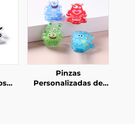
Pinzas
os
Personalizadas de
ílico
Acrílico PP
e