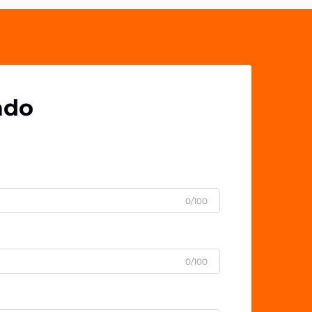
sofisticados d...
ado
0/100
0/100