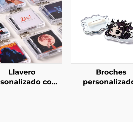
Llavero
Broches
sonalizado con
personalizad
i Álbum CD NFC
creativos de acr
transparent