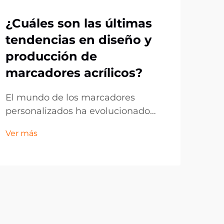
¿Cuáles son las últimas
Por
tendencias en diseño y
ag
producción de
op
marcadores acrílicos?
me
po
El mundo de los marcadores
personalizados ha evolucionado
La 
drásticamente, con los marcadores
evo
Ver más
de acrílico posicionándose como
la ú
Ver 
líderes tanto en funcionalidad como
y fa
en atractivo estético. Estos
únic
accesorios transparentes y
pers
duraderos han pasado de ser
los 
simples marcadores de página a
últ
convertirse en dispositivos
llav