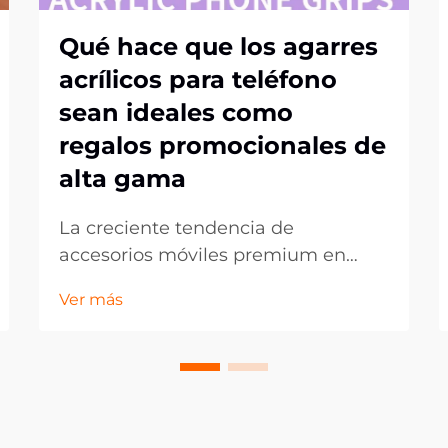
Qué hace que los agarres
acrílicos para teléfono
sean ideales como
regalos promocionales de
alta gama
La creciente tendencia de
accesorios móviles premium en
obsequios corporativos. En el
Ver más
panorama en constante evolución
del marketing promocional, las
empresas buscan continuamente
formas innovadoras de dejar una
impresión duradera en sus clientes y
socios. Los agarres acrílicos para