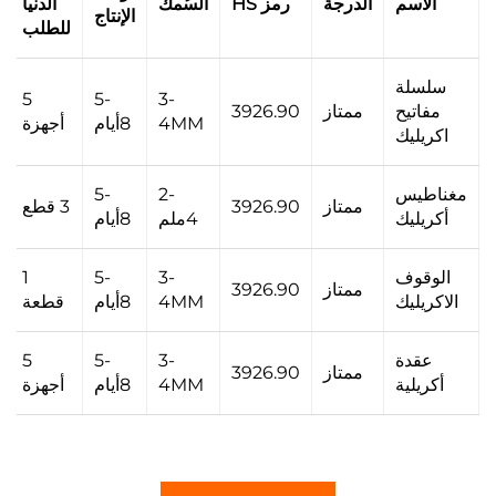
الاسم
الدرجة
رمز HS
السُمك
الدنيا
الإنتاج
للطلب
سلسلة
5
5-
3-
مفاتيح
ممتاز
3926.90
4MM
8أيام
أجهزة
اكريليك
مغناطيس
2-
5-
ممتاز
3926.90
3 قطع
أكريليك
4ملم
8أيام
الوقوف
3-
5-
1
ممتاز
3926.90
الاكريليك
4MM
8أيام
قطعة
عقدة
3-
5-
5
ممتاز
3926.90
أكريلية
4MM
8أيام
أجهزة