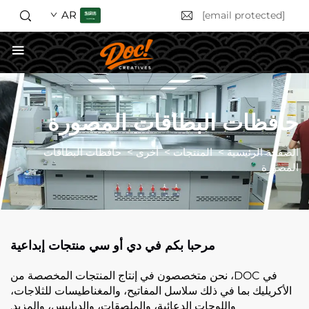
AR
[email protected]
احصل على عرض أسعار
حافظات البطاقات المصورة
الصفحة الرئيسية
>
المنتجات
>
أخرى
>
حافظات البطاقات
المصورة
مرحبا بكم في دي أو سي منتجات إبداعية
في DOC، نحن متخصصون في إنتاج المنتجات المخصصة من
الأكريليك بما في ذلك سلاسل المفاتيح، والمغناطيسات للثلاجات،
واللوحات الدعائية، والملصقات، والدبابيس، والمزيد.