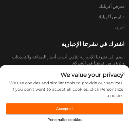
معرض أكريليك
دبابيس أكريليك
أخرى
اشترك في نشرتنا الإخبارية
انضم إلى نشرتنا الإخبارية لتلقي أحدث أخبار الصناعة والتحديثات
والرؤى من فريقنا في الشركة.
We value your privacy
اشترك
We use cookies and similar tools to provide our services.
If you don't want to accept all cookies, click Personalize
cookies.
حقوق الت COPYRIGHT © 2026 شركة شاندونغ دوك للثقافة والإبداع الصناعية
المحدودة. جميع الحقوق محفوظة. -
سياسة الخصوصية
Accept all
Personalize cookies