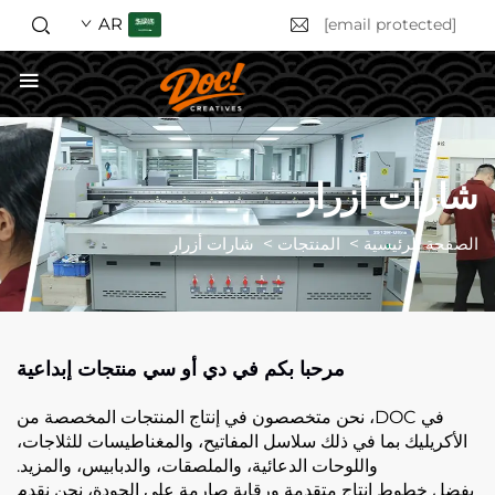
AR
[email protected]
احصل على عرض أسعار
شارات أزرار
الصفحة الرئيسية
>
المنتجات
>
شارات أزرار
مرحبا بكم في دي أو سي منتجات إبداعية
في DOC، نحن متخصصون في إنتاج المنتجات المخصصة من
الأكريليك بما في ذلك سلاسل المفاتيح، والمغناطيسات للثلاجات،
واللوحات الدعائية، والملصقات، والدبابيس، والمزيد.
بفضل خطوط إنتاج متقدمة ورقابة صارمة على الجودة، نحن نقدم