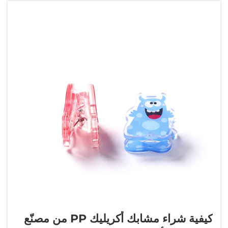
كيفية شراء مشابك أكريليك PP من مصنّع