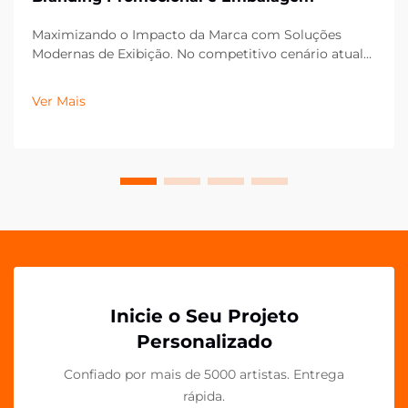
Maximizando o Impacto da Marca com Soluções
Modernas de Exibição. No competitivo cenário atual
do varejo e do marketing, os menores detalhes
podem fazer a maior diferença na apresentação da
Ver Mais
marca. Os clipes de PP em acrílico surgiram como
uma ferramenta versátil e poderosa para...
Inicie o Seu Projeto
Personalizado
Confiado por mais de 5000 artistas. Entrega
rápida.