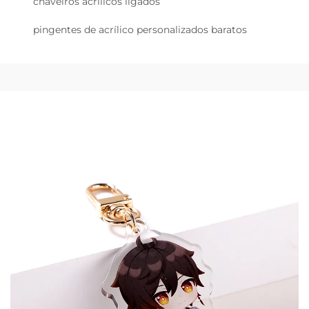
chaveiros acrílicos ligados
pingentes de acrílico personalizados baratos