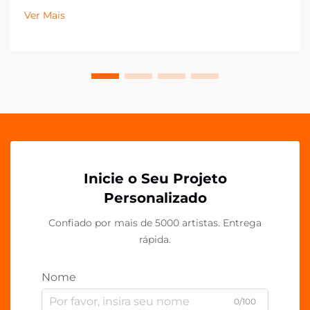
especialmente no que diz respeito a componentes
Ver Mais
plásticos personalizados, como clipes de acrílico PP
OEM. Essas versáteis soluções de fixação têm...
Inicie o Seu Projeto
Personalizado
Confiado por mais de 5000 artistas. Entrega
rápida.
Nome
0/100