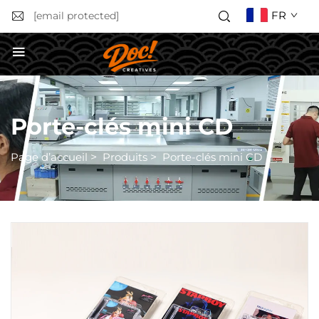
FR
[email protected]
Obtenir un devis
Porte-clés mini CD
Page d’accueil
>
Produits
>
Porte-clés mini CD