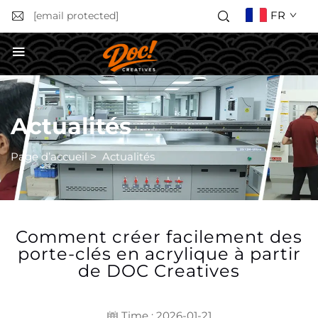
FR
[email protected]
Obtenir un devis
Actualités
Page d’accueil
>
Actualités
Comment créer facilement des
porte-clés en acrylique à partir
de DOC Creatives
Time : 2026-01-21